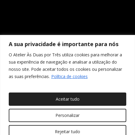
A sua privacidade é importante para nós
O Atelier Às Duas por Três utiliza cookies para melhorar a
sua experiência de navegação e analisar a utilização do
nosso site. Pode aceitar todos os cookies ou personalizar
as suas preferências.
Política de cookies
Aceitar tudo
© 2026 Às Duas por Três, Arquitetura de Interiores e
Personalizar
Decoração. Todos os direitos reservados
Rejeitar tudo
twitter
facebook
pinterest
linkedin
youtube
instagram