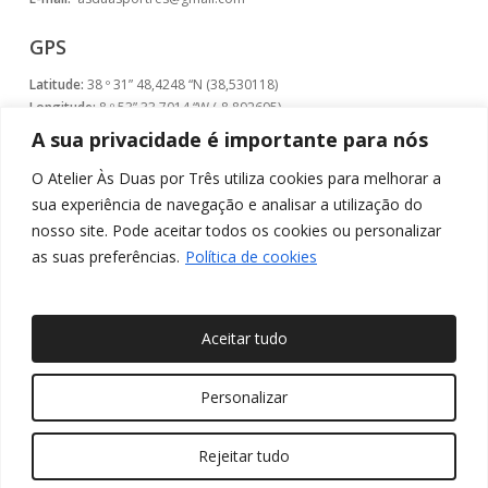
GPS
Latitude:
38 º 31” 48,4248 “N (38,530118)
Longitude:
8 º 53” 33,7014 “W (-8,892695)
A sua privacidade é importante para nós
O Atelier Às Duas por Três utiliza cookies para melhorar a
sua experiência de navegação e analisar a utilização do
nosso site. Pode aceitar todos os cookies ou personalizar
as suas preferências.
Política de cookies
Aceitar tudo
© 2026 Às Duas por Três, Arquitetura de Interiores e
Personalizar
Decoração. Todos os direitos reservados
Rejeitar tudo
twitter
facebook
pinterest
linkedin
youtube
instagram