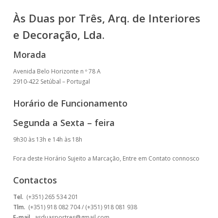
Às Duas por Três, Arq. de Interiores
e Decoração, Lda.
Morada
Avenida Belo Horizonte n º 78 A
2910-422 Setúbal – Portugal
Horário de Funcionamento
Segunda a Sexta – feira
9h30 às 13h e 14h às 18h
Fora deste Horário Sujeito a Marcação, Entre em Contato connosco
Contactos
Tel.
(+351) 265 534 201
Tlm.
(+351) 918 082 704 / (+351) 918 081 938
E-mail.
asduasportres@gmail.com