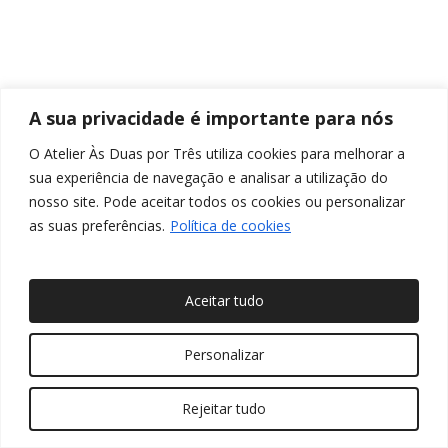
A sua privacidade é importante para nós
O Atelier Às Duas por Três utiliza cookies para melhorar a
sua experiência de navegação e analisar a utilização do
nosso site. Pode aceitar todos os cookies ou personalizar
as suas preferências.
Política de cookies
Aceitar tudo
© 2026 Às Duas por Três, Arquitetura de Interiores e
Personalizar
Decoração. Todos os direitos reservados
Rejeitar tudo
twitter
facebook
pinterest
linkedin
youtube
instagram