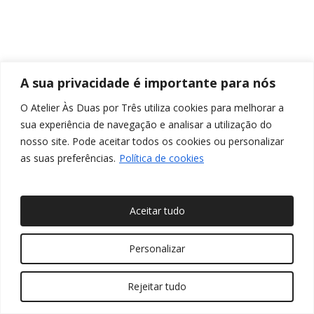
A sua privacidade é importante para nós
O Atelier Às Duas por Três utiliza cookies para melhorar a
sua experiência de navegação e analisar a utilização do
nosso site. Pode aceitar todos os cookies ou personalizar
as suas preferências.
Política de cookies
Aceitar tudo
© 2026 Às Duas por Três, Arquitetura de Interiores e
Personalizar
Decoração. Todos os direitos reservados
Rejeitar tudo
twitter
facebook
pinterest
linkedin
youtube
instagram