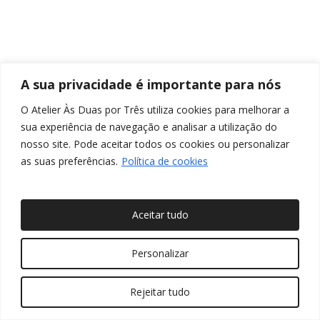
A sua privacidade é importante para nós
O Atelier Às Duas por Três utiliza cookies para melhorar a
sua experiência de navegação e analisar a utilização do
nosso site. Pode aceitar todos os cookies ou personalizar
as suas preferências.
Política de cookies
Aceitar tudo
© 2026 Às Duas por Três, Arquitetura de Interiores e
Personalizar
Decoração. Todos os direitos reservados
Rejeitar tudo
twitter
facebook
pinterest
linkedin
youtube
instagram