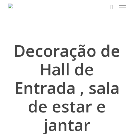
Skip
Menu
to
search
main
content
Decoração de
Hall de
Entrada , sala
de estar e
jantar