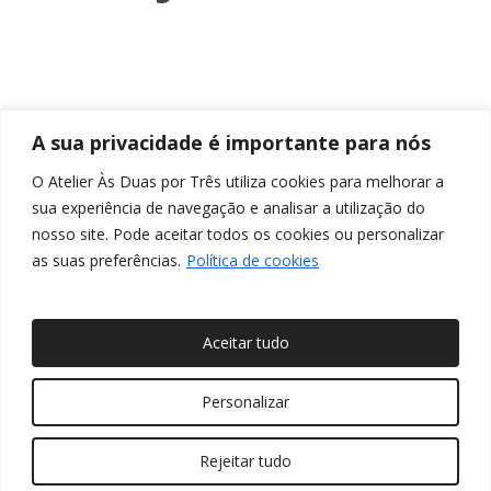
A sua privacidade é importante para nós
O Atelier Às Duas por Três utiliza cookies para melhorar a
sua experiência de navegação e analisar a utilização do
nosso site. Pode aceitar todos os cookies ou personalizar
as suas preferências.
Política de cookies
Aceitar tudo
© 2026 Às Duas por Três, Arquitetura de Interiores e
Personalizar
Decoração. Todos os direitos reservados
Rejeitar tudo
twitter
facebook
pinterest
linkedin
youtube
instagram