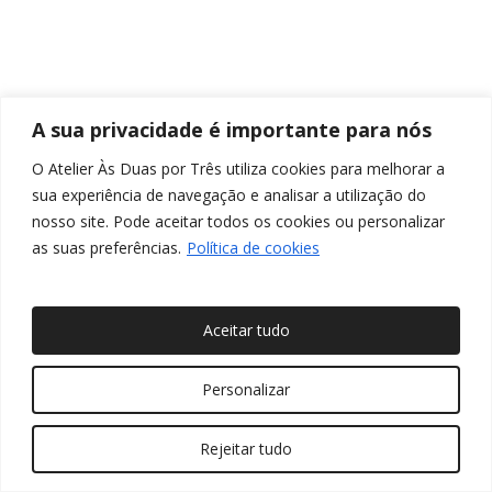
A sua privacidade é importante para nós
O Atelier Às Duas por Três utiliza cookies para melhorar a
sua experiência de navegação e analisar a utilização do
nosso site. Pode aceitar todos os cookies ou personalizar
as suas preferências.
Política de cookies
Aceitar tudo
© 2026 Às Duas por Três, Arquitetura de Interiores e
Personalizar
Decoração. Todos os direitos reservados
Rejeitar tudo
twitter
facebook
pinterest
linkedin
youtube
instagram