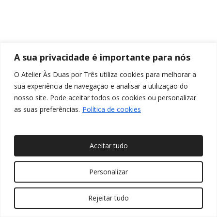
A sua privacidade é importante para nós
O Atelier Às Duas por Três utiliza cookies para melhorar a
sua experiência de navegação e analisar a utilização do
nosso site. Pode aceitar todos os cookies ou personalizar
as suas preferências.
Política de cookies
Aceitar tudo
© 2026 Às Duas por Três, Arquitetura de Interiores e
Personalizar
Decoração. Todos os direitos reservados
Rejeitar tudo
twitter
facebook
pinterest
linkedin
youtube
instagram