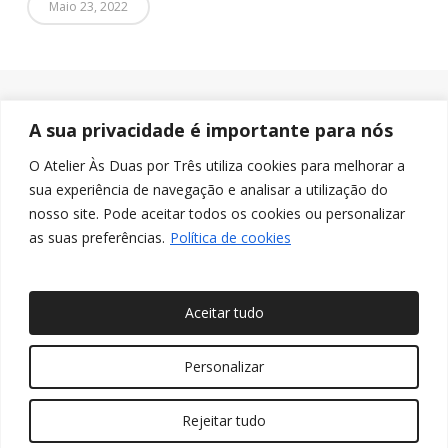
Maio 23, 2022
A sua privacidade é importante para nós
O Atelier Às Duas por Três utiliza cookies para melhorar a
sua experiência de navegação e analisar a utilização do
nosso site. Pode aceitar todos os cookies ou personalizar
as suas preferências.
Política de cookies
Aceitar tudo
© 2026 Às Duas por Três, Arquitetura de Interiores e
Personalizar
Decoração. Todos os direitos reservados
Rejeitar tudo
twitter
facebook
pinterest
linkedin
youtube
instagram