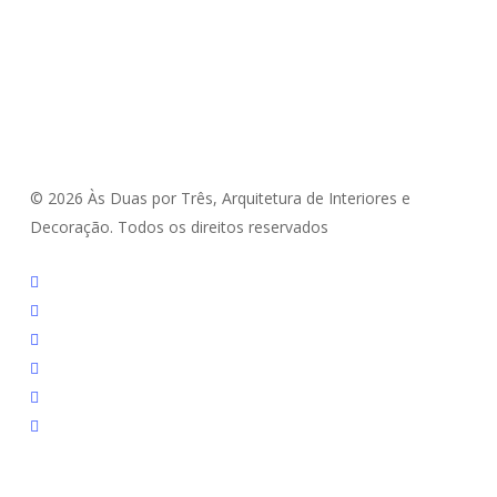
© 2026 Às Duas por Três, Arquitetura de Interiores e
Decoração. Todos os direitos reservados
twitter
facebook
pinterest
linkedin
youtube
instagram