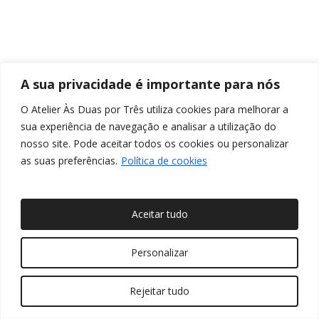
A sua privacidade é importante para nós
O Atelier Às Duas por Três utiliza cookies para melhorar a
sua experiência de navegação e analisar a utilização do
nosso site. Pode aceitar todos os cookies ou personalizar
as suas preferências.
Política de cookies
Aceitar tudo
© 2026 Às Duas por Três, Arquitetura de Interiores e
Personalizar
Decoração. Todos os direitos reservados
Rejeitar tudo
twitter
facebook
pinterest
linkedin
youtube
instagram