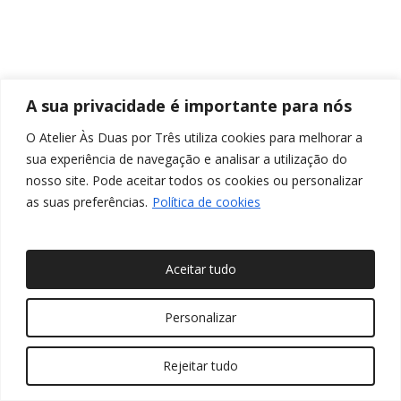
A sua privacidade é importante para nós
O Atelier Às Duas por Três utiliza cookies para melhorar a
sua experiência de navegação e analisar a utilização do
nosso site. Pode aceitar todos os cookies ou personalizar
as suas preferências.
Política de cookies
Aceitar tudo
© 2026 Às Duas por Três, Arquitetura de Interiores e
Personalizar
Decoração. Todos os direitos reservados
Rejeitar tudo
twitter
facebook
pinterest
linkedin
youtube
instagram