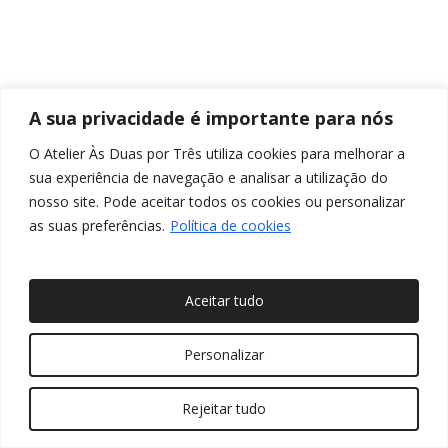
A sua privacidade é importante para nós
O Atelier Às Duas por Três utiliza cookies para melhorar a
sua experiência de navegação e analisar a utilização do
nosso site. Pode aceitar todos os cookies ou personalizar
as suas preferências.
Política de cookies
Aceitar tudo
© 2026 Às Duas por Três, Arquitetura de Interiores e
Personalizar
Decoração. Todos os direitos reservados
Rejeitar tudo
twitter
facebook
pinterest
linkedin
youtube
instagram