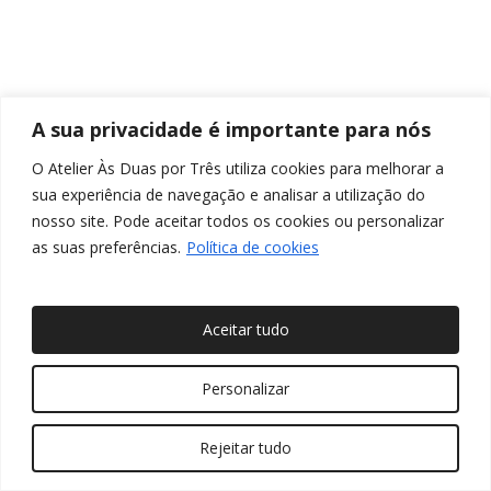
A sua privacidade é importante para nós
O Atelier Às Duas por Três utiliza cookies para melhorar a
sua experiência de navegação e analisar a utilização do
nosso site. Pode aceitar todos os cookies ou personalizar
as suas preferências.
Política de cookies
Aceitar tudo
© 2026 Às Duas por Três, Arquitetura de Interiores e
Personalizar
Decoração. Todos os direitos reservados
Rejeitar tudo
twitter
facebook
pinterest
linkedin
youtube
instagram