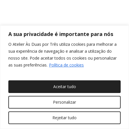
A sua privacidade é importante para nós
O Atelier Às Duas por Três utiliza cookies para melhorar a
sua experiência de navegação e analisar a utilização do
nosso site. Pode aceitar todos os cookies ou personalizar
as suas preferências.
Política de cookies
Aceitar tudo
© 2026 Às Duas por Três, Arquitetura de Interiores e
Personalizar
Decoração. Todos os direitos reservados
Rejeitar tudo
twitter
facebook
pinterest
linkedin
youtube
instagram