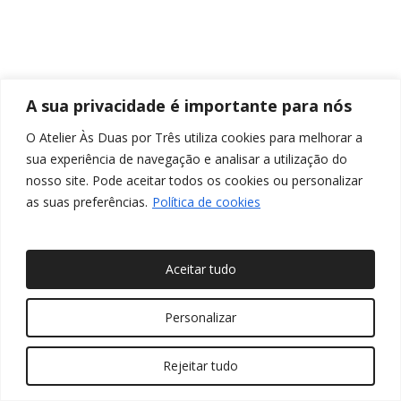
A sua privacidade é importante para nós
O Atelier Às Duas por Três utiliza cookies para melhorar a
sua experiência de navegação e analisar a utilização do
nosso site. Pode aceitar todos os cookies ou personalizar
as suas preferências.
Política de cookies
Aceitar tudo
© 2026 Às Duas por Três, Arquitetura de Interiores e
Personalizar
Decoração. Todos os direitos reservados
Rejeitar tudo
twitter
facebook
pinterest
linkedin
youtube
instagram