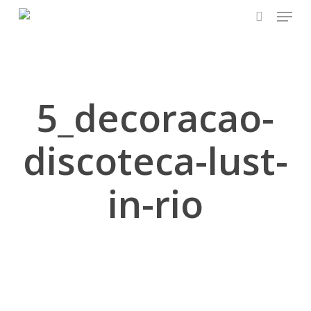
Skip
Menu
to
search
main
content
5_decoracao-
discoteca-lust-
in-rio