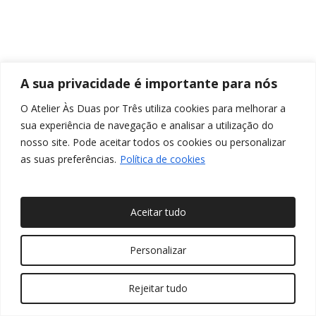
A sua privacidade é importante para nós
O Atelier Às Duas por Três utiliza cookies para melhorar a
sua experiência de navegação e analisar a utilização do
nosso site. Pode aceitar todos os cookies ou personalizar
as suas preferências.
Política de cookies
Aceitar tudo
© 2026 Às Duas por Três, Arquitetura de Interiores e
Personalizar
Decoração. Todos os direitos reservados
Rejeitar tudo
twitter
facebook
pinterest
linkedin
youtube
instagram