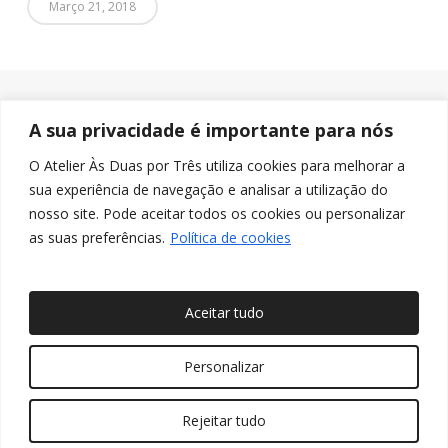
Março 21, 2018
A sua privacidade é importante para nós
O Atelier Às Duas por Três utiliza cookies para melhorar a
sua experiência de navegação e analisar a utilização do
nosso site. Pode aceitar todos os cookies ou personalizar
as suas preferências.
Política de cookies
Aceitar tudo
© 2026 Às Duas por Três, Arquitetura de Interiores e
Personalizar
Decoração. Todos os direitos reservados
Rejeitar tudo
twitter
facebook
pinterest
linkedin
youtube
instagram