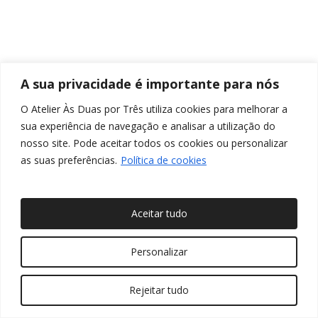
A sua privacidade é importante para nós
O Atelier Às Duas por Três utiliza cookies para melhorar a
sua experiência de navegação e analisar a utilização do
nosso site. Pode aceitar todos os cookies ou personalizar
as suas preferências.
Política de cookies
Aceitar tudo
© 2026 Às Duas por Três, Arquitetura de Interiores e
Personalizar
Decoração. Todos os direitos reservados
Rejeitar tudo
twitter
facebook
pinterest
linkedin
youtube
instagram