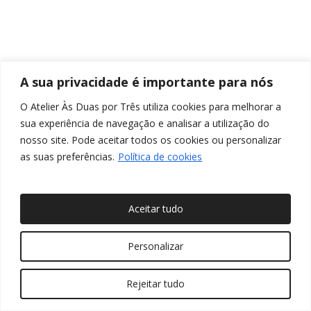
A sua privacidade é importante para nós
O Atelier Às Duas por Três utiliza cookies para melhorar a
sua experiência de navegação e analisar a utilização do
nosso site. Pode aceitar todos os cookies ou personalizar
as suas preferências.
Política de cookies
Aceitar tudo
© 2026 Às Duas por Três, Arquitetura de Interiores e
Personalizar
Decoração. Todos os direitos reservados
Rejeitar tudo
twitter
facebook
pinterest
linkedin
youtube
instagram