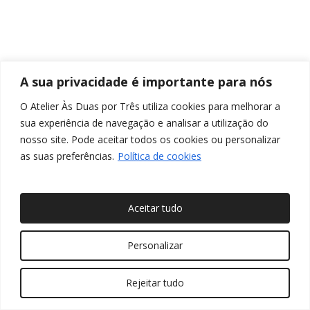
A sua privacidade é importante para nós
O Atelier Às Duas por Três utiliza cookies para melhorar a
sua experiência de navegação e analisar a utilização do
nosso site. Pode aceitar todos os cookies ou personalizar
as suas preferências.
Política de cookies
Aceitar tudo
© 2026 Às Duas por Três, Arquitetura de Interiores e
Personalizar
Decoração. Todos os direitos reservados
Rejeitar tudo
twitter
facebook
pinterest
linkedin
youtube
instagram