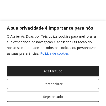
A sua privacidade é importante para nós
O Atelier Às Duas por Três utiliza cookies para melhorar a
sua experiência de navegação e analisar a utilização do
nosso site. Pode aceitar todos os cookies ou personalizar
as suas preferências.
Política de cookies
Aceitar tudo
© 2026 Às Duas por Três, Arquitetura de Interiores e
Personalizar
Decoração. Todos os direitos reservados
Rejeitar tudo
twitter
facebook
pinterest
linkedin
youtube
instagram