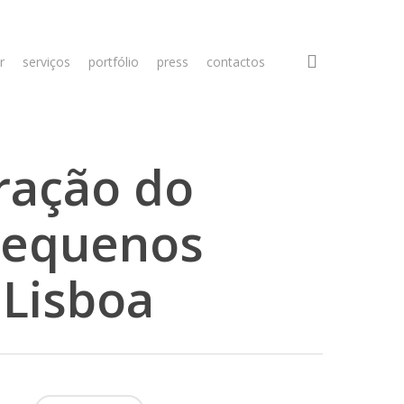
search
r
serviços
portfólio
press
contactos
oração do
 Pequenos
 Lisboa