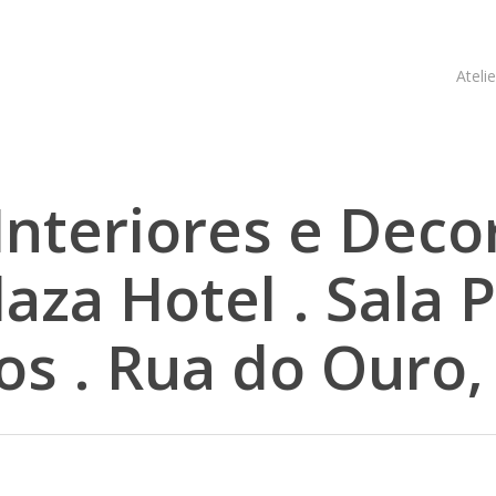
Atelie
Interiores e Dec
laza Hotel . Sala
s . Rua do Ouro,