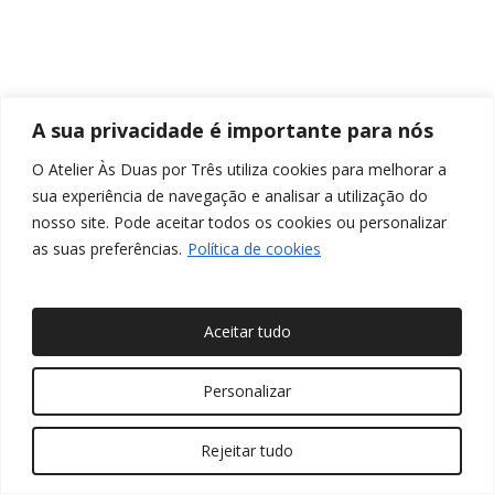
A sua privacidade é importante para nós
O Atelier Às Duas por Três utiliza cookies para melhorar a
sua experiência de navegação e analisar a utilização do
nosso site. Pode aceitar todos os cookies ou personalizar
as suas preferências.
Política de cookies
Aceitar tudo
© 2026 Às Duas por Três, Arquitetura de Interiores e
Personalizar
Decoração. Todos os direitos reservados
Rejeitar tudo
twitter
facebook
pinterest
linkedin
youtube
instagram