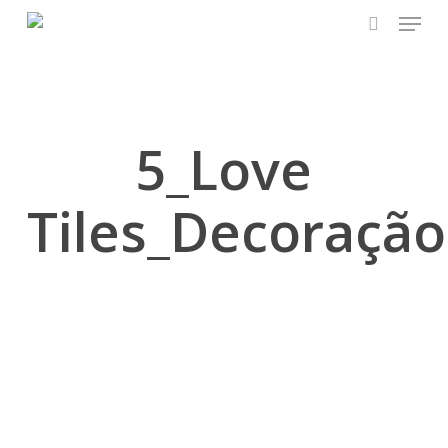
Skip
Menu
to
search
main
content
5_Love
Tiles_Decoração