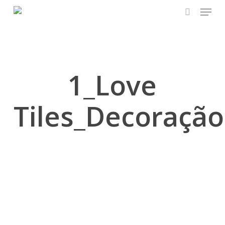
Skip
Menu
to
search
main
content
1_Love
Tiles_Decoração