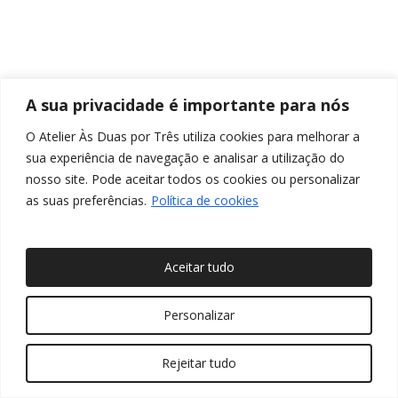
A sua privacidade é importante para nós
O Atelier Às Duas por Três utiliza cookies para melhorar a
sua experiência de navegação e analisar a utilização do
nosso site. Pode aceitar todos os cookies ou personalizar
as suas preferências.
Política de cookies
Aceitar tudo
© 2026 Às Duas por Três, Arquitetura de Interiores e
Personalizar
Decoração. Todos os direitos reservados
Rejeitar tudo
twitter
facebook
pinterest
linkedin
youtube
instagram