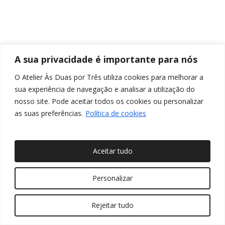
A sua privacidade é importante para nós
O Atelier Às Duas por Três utiliza cookies para melhorar a
sua experiência de navegação e analisar a utilização do
nosso site. Pode aceitar todos os cookies ou personalizar
as suas preferências.
Política de cookies
Aceitar tudo
© 2026 Às Duas por Três, Arquitetura de Interiores e
Personalizar
Decoração. Todos os direitos reservados
Rejeitar tudo
twitter
facebook
pinterest
linkedin
youtube
instagram