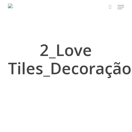
Skip
Menu
to
search
main
content
2_Love
Tiles_Decoração