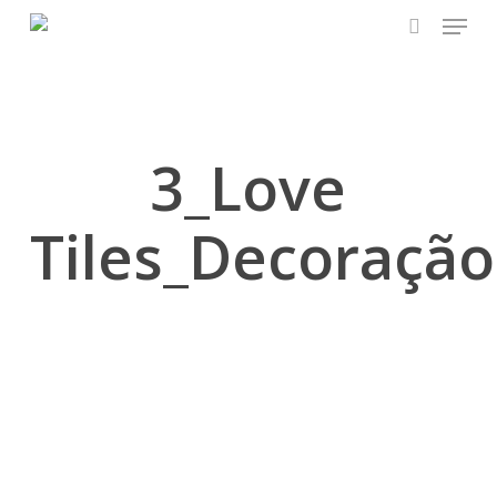
Skip
Menu
to
search
main
content
3_Love
Tiles_Decoração