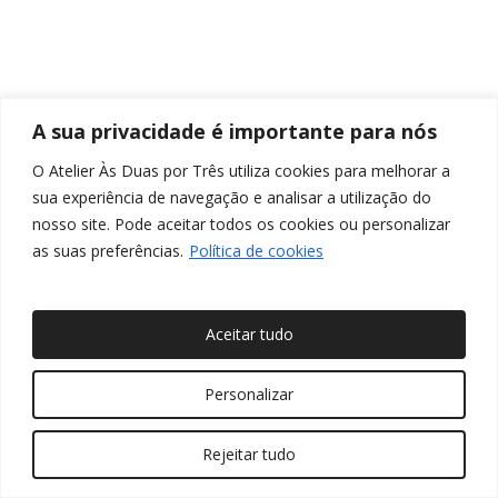
A sua privacidade é importante para nós
O Atelier Às Duas por Três utiliza cookies para melhorar a
sua experiência de navegação e analisar a utilização do
nosso site. Pode aceitar todos os cookies ou personalizar
as suas preferências.
Política de cookies
Aceitar tudo
© 2026 Às Duas por Três, Arquitetura de Interiores e
Personalizar
Decoração. Todos os direitos reservados
Rejeitar tudo
twitter
facebook
pinterest
linkedin
youtube
instagram