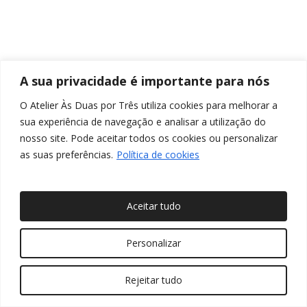
A sua privacidade é importante para nós
O Atelier Às Duas por Três utiliza cookies para melhorar a
sua experiência de navegação e analisar a utilização do
nosso site. Pode aceitar todos os cookies ou personalizar
as suas preferências.
Política de cookies
Aceitar tudo
© 2026 Às Duas por Três, Arquitetura de Interiores e
Personalizar
Decoração. Todos os direitos reservados
Rejeitar tudo
twitter
facebook
pinterest
linkedin
youtube
instagram