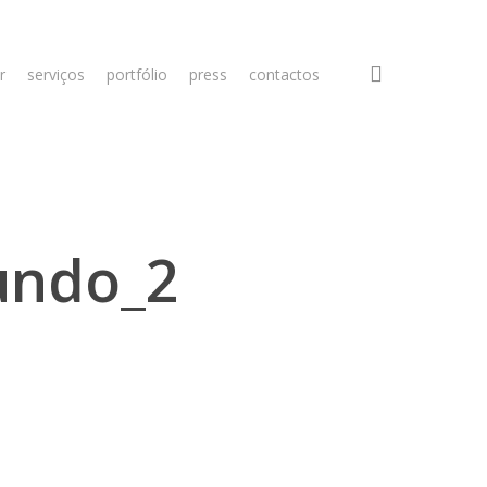
search
r
serviços
portfólio
press
contactos
undo_2